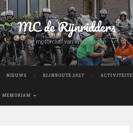
MC de Rijnridders
De motorclub van Wageningen
NIEUWS
RIJNROUTE 2027
ACTIVITEIT
N MEMORIAM