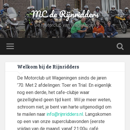
MC de Rijnridders
De motorclub van Wageningen
Welkom bij de Rijnridders
De Motorclub uit Wageningen sinds de jaren
’70. Met 2 afdelingen: Toer en Trial. En eigenlijk
nog een derde, het cafe-clubje waar
gezelligheid geen tijd kent . Wil je meer weten,
schroom niet, je bent van harte uitgenodigd om
te mailen naar
info@rijnridders.nl
. Langskomen
op een van onze superclubavonden (eerste
vrijdag van de maand, vanaf 21:00u, café