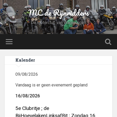
MC de Rijnridders
De motorclub van Wageningen
Kalender
09/08/2026
Vandaag is er geen evenement gepland
16/08/2026
5e Clubritje ; de
BijHoevelakenLinksafRit ; Zondag 16