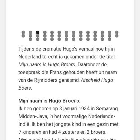
0
1
2
3
4
5
6
7
8
9
0
1
2
3
4
5
6
7
8
Tijdens de crematie Hugo’s verhaal hoe hij in
9
0
1
2
3
4
5
6
7
8
9
0
Nederland terecht is gekomen onder de titel:
Mijn naam is Hugo Broers.
Daaronder de
toespraak die Frans gehouden heeft uit naam
van de Rijnridders genaamd:
Afscheid Hugo
Boers.
Mijn naam is Hugo Broers.
Ik ben geboren op 3 januari 1934 in Semarang.
Midden-Java, in het voormalige Nederlands-
Indië. Ik ben het jongste kind in een gezin met
7 kinderen en had 4 zusters en 2 broers.
Mijn vader heette Louis Napoleon Broers. Hij