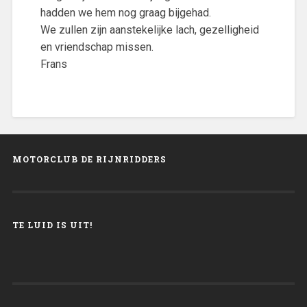
hadden we hem nog graag bijgehad.
We zullen zijn aanstekelijke lach, gezelligheid
en vriendschap missen.
Frans
MOTORCLUB DE RIJNRIDDERS
TE LUID IS UIT!