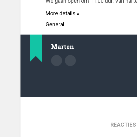
We gaan open om 11.00 uur. Van hart
More details »
General
Marten
REACTIES