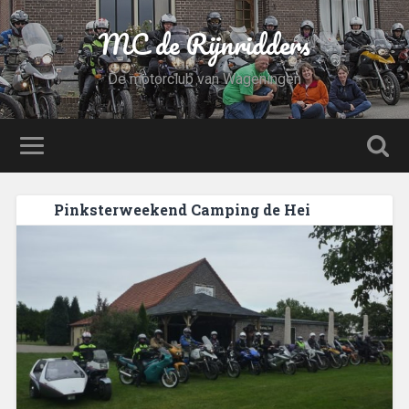
MC de Rijnridders
De motorclub van Wageningen
Pinksterweekend Camping de Hei