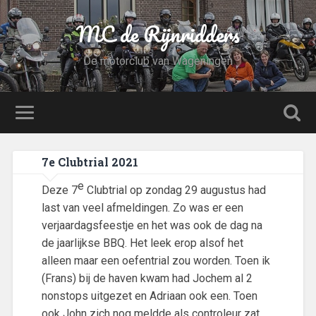
MC de Rijnridders
De motorclub van Wageningen
7e Clubtrial 2021
e
Deze 7
Clubtrial op zondag 29 augustus had
last van veel afmeldingen. Zo was er een
verjaardagsfeestje en het was ook de dag na
de jaarlijkse BBQ. Het leek erop alsof het
alleen maar een oefentrial zou worden. Toen ik
(Frans) bij de haven kwam had Jochem al 2
nonstops uitgezet en Adriaan ook een. Toen
ook John zich nog meldde als controleur zat