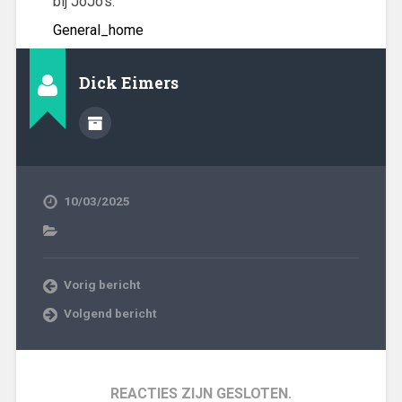
bij JoJo's.
General_home
Dick Eimers
10/03/2025
Vorig bericht
Volgend bericht
REACTIES ZIJN GESLOTEN.