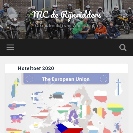
MC de Rijnridders
De motorclub van Wageningen
Hoteltoer 2020