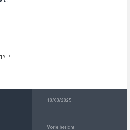
.o.
je..?
10/03/2025
Vorig bericht