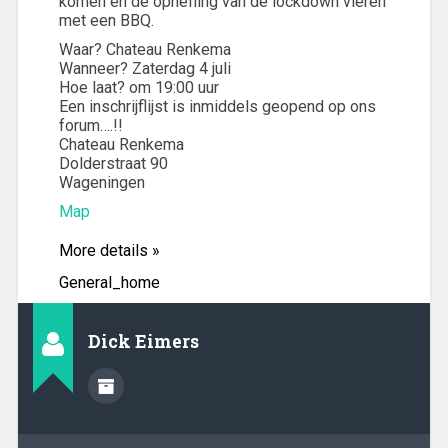
komen en de opheffing van de lockdown vieren
met een BBQ.
Waar? Chateau Renkema
Wanneer? Zaterdag 4 juli
Hoe laat? om 19:00 uur
Een inschrijflijst is inmiddels geopend op ons
forum….!!
Chateau Renkema
Dolderstraat 90
Wageningen
Map
More details »
General_home
Dick Eimers