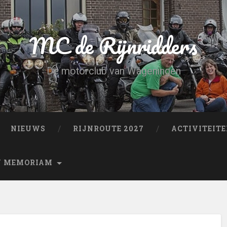
MC de Rijnridders
De motorclub van Wageningen
NIEUWS
RIJNROUTE 2027
ACTIVITEIT
N MEMORIAM