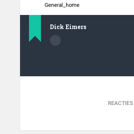
General_home
Dick Eimers
REACTIES