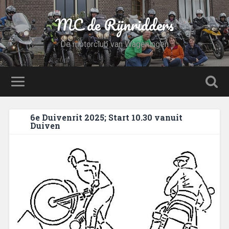
MC de Rijnridders
De motorclub van Wageningen
6e Duivenrit 2025; Start 10.30 vanuit
Duiven