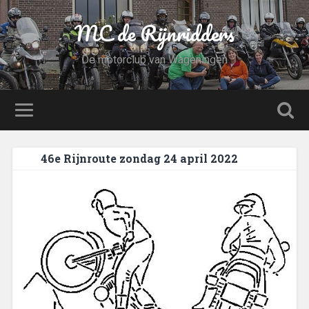
MC de Rijnridders
De motorclub van Wageningen
46e Rijnroute zondag 24 april 2022