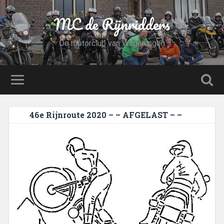
MC de Rijnridders
De motorclub van Wageningen
46e Rijnroute 2020 – – AFGELAST – –