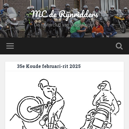
MC de Rijnridders
De motorclub van Wageningen
35e Koude februari-rit 2025