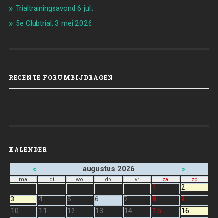
Trialtrainingsavond 6 juli.
5e Clubtrial, 3 mei 2026
RECENTE FORUMBIJDRAGEN
KALENDER
<
>
augustus 2026
ma
di
wo
do
vr
za
zo
1
2
3
4
5
6
7
8
9
10
11
12
13
14
15
16