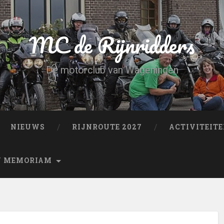
MC de Rijnridders
De motorclub van Wageningen
NIEUWS
RIJNROUTE 2027
ACTIVITEIT
N MEMORIAM