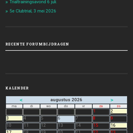
Trialtrainingsavond 6 juli.
5e Clubtrial, 3 mei 2026
RECENTE FORUMBIJDRAGEN
KALENDER
<
>
augustus 2026
ma
di
wo
do
vr
za
zo
1
2
3
4
5
6
7
8
9
10
11
12
13
14
15
16
17
18
19
20
21
22
23