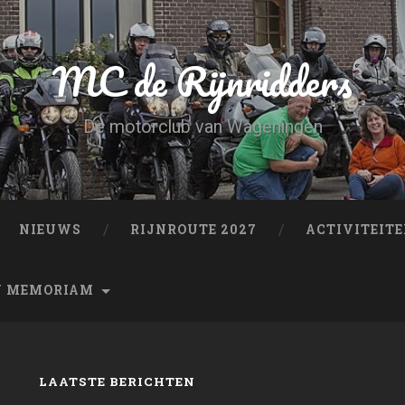
MC de Rijnridders
De motorclub van Wageningen
NIEUWS
RIJNROUTE 2027
ACTIVITEIT
N MEMORIAM
LAATSTE BERICHTEN