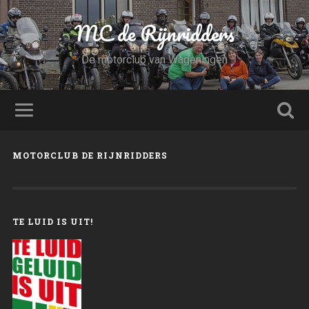
MC de Rijnridders
De motorclub van Wageningen
MOTORCLUB DE RIJNRIDDERS
TE LUID IS UIT!