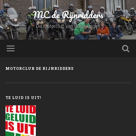
MC de Rijnridders
De motorclub van Wageningen
MOTORCLUB DE RIJNRIDDERS
TE LUID IS UIT!