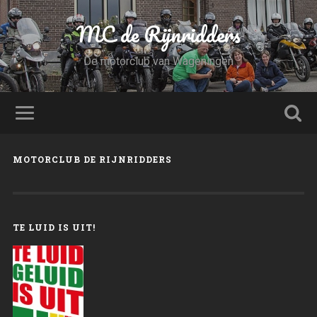
MC de Rijnridders
De motorclub van Wageningen
MOTORCLUB DE RIJNRIDDERS
TE LUID IS UIT!