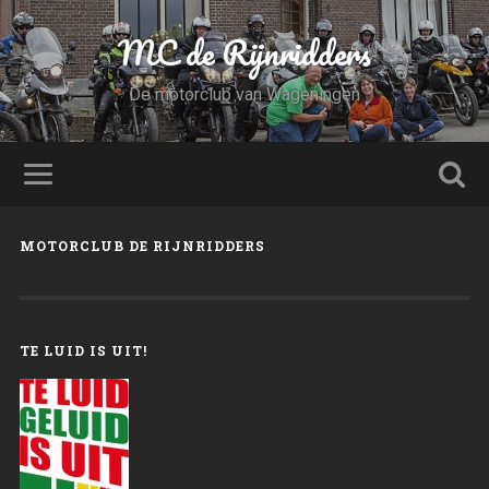
MC de Rijnridders
De motorclub van Wageningen
MOTORCLUB DE RIJNRIDDERS
TE LUID IS UIT!