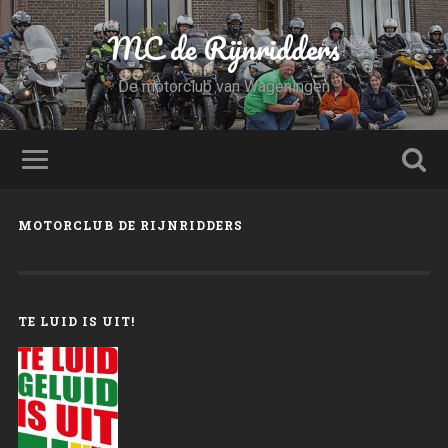
MC de Rijnridders
De motorclub van Wageningen
MOTORCLUB DE RIJNRIDDERS
TE LUID IS UIT!