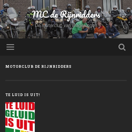
MC de Rijnridders
De motorclub van Wageningen
MOTORCLUB DE RIJNRIDDERS
TE LUID IS UIT!