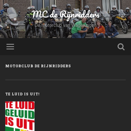
MC de Rijnridders
De motorclub van Wageningen
MOTORCLUB DE RIJNRIDDERS
TE LUID IS UIT!