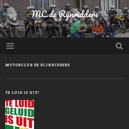
MC de Rijnridders
De motorclub van Wageningen
MOTORCLUB DE RIJNRIDDERS
TE LUID IS UIT!