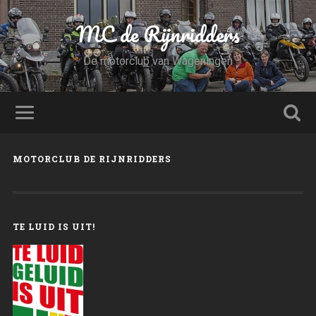
MC de Rijnridders
De motorclub van Wageningen
MOTORCLUB DE RIJNRIDDERS
TE LUID IS UIT!