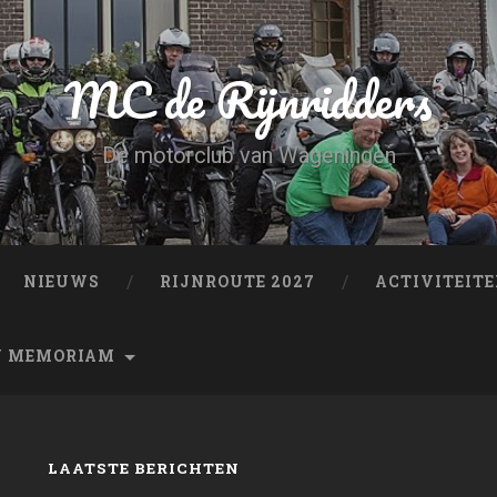
MC de Rijnridders
De motorclub van Wageningen
NIEUWS
RIJNROUTE 2027
ACTIVITEIT
N MEMORIAM
LAATSTE BERICHTEN