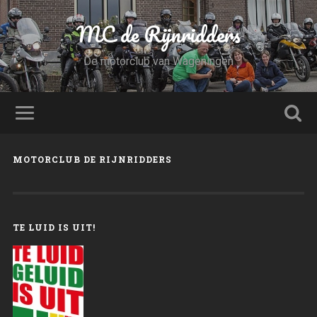
MC de Rijnridders
De motorclub van Wageningen
MOTORCLUB DE RIJNRIDDERS
TE LUID IS UIT!