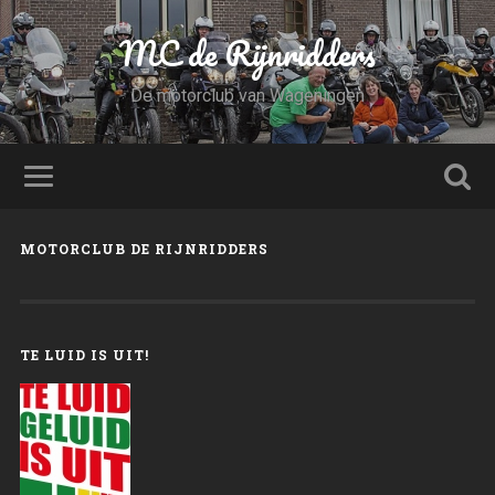
MC de Rijnridders
De motorclub van Wageningen
MOTORCLUB DE RIJNRIDDERS
TE LUID IS UIT!