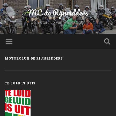
MC de Rijnridders
De motorclub van Wageningen
MOTORCLUB DE RIJNRIDDERS
TE LUID IS UIT!