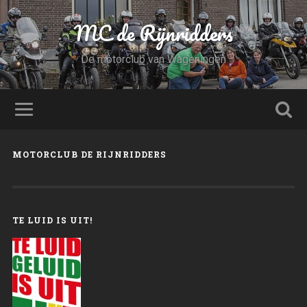
MC de Rijnridders
De motorclub van Wageningen
MOTORCLUB DE RIJNRIDDERS
TE LUID IS UIT!