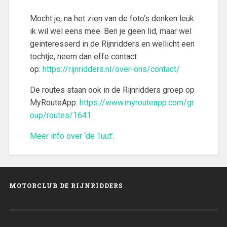
Mocht je, na het zien van de foto’s denken leuk
ik wil wel eens mee. Ben je geen lid, maar wel
geinteresserd in de Rijnridders en wellicht een
tochtje, neem dan effe contact
op:
https://rijnridders.nl/over-ons/contact/
De routes staan ook in de Rijnridders groep op
MyRouteApp:
https://www.myrouteapp.com/gr
oup/routes/1641
Meer info over ‘de Tuut’
.
MOTORCLUB DE RIJNRIDDERS